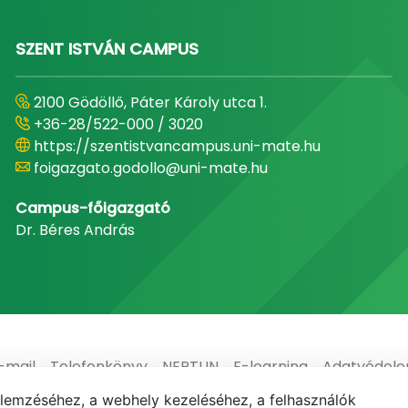
SZENT ISTVÁN CAMPUS
2100 Gödöllő, Páter Károly utca 1.
+36-28/522-000 / 3020
https://szentistvancampus.uni-mate.hu
foigazgato.godollo@uni-mate.hu
Campus-főigazgató
Dr. Béres András
-mail
Telefonkönyv
NEPTUN
E-learning
Adatvédel
elemzéséhez, a webhely kezeléséhez, a felhasználók