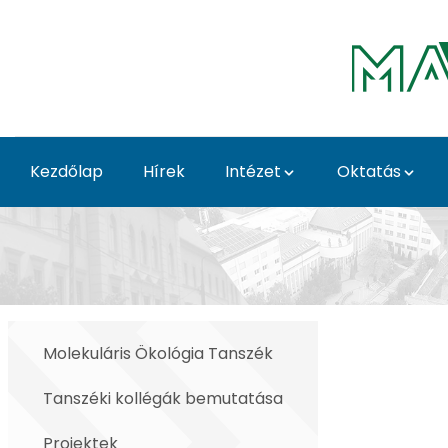
Ugrás a fő tartalomhoz
Kezdőlap
Hírek
Intézet
Oktatás
Bedics Anna - Akvakul
Molekuláris Ökológia Tanszék
Tanszéki kollégák bemutatása
Projektek