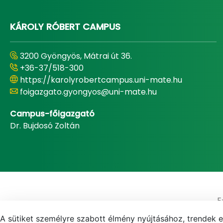
KÁROLY RÓBERT CAMPUS
3200 Gyöngyös, Mátrai út 36.
+36-37/518-300
https://karolyrobertcampus.uni-mate.hu
foigazgato.gyongyos@uni-mate.hu
Campus-főigazgató
Dr. Bujdosó Zoltán
E
A sütiket személyre szabott élmény nyújtásához, trendek 