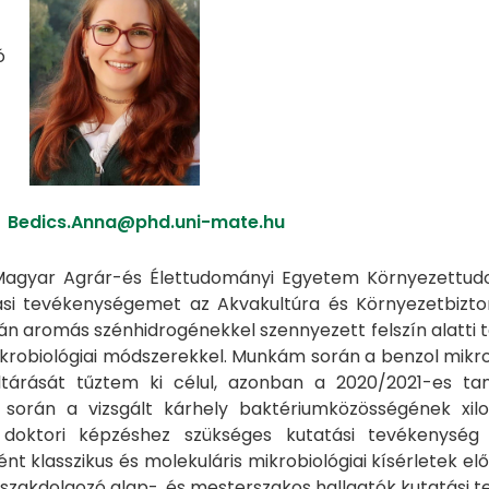
ó
Bedics.Anna@phd.uni-mate.hu
Magyar Agrár-és Élettudományi Egyetem Környezettudo
tási tevékenységemet az Akvakultúra és Környezetbizto
n aromás szénhidrogénekkel szennyezett felszín alatti 
mikrobiológiai módszerekkel. Munkám során a benzol mik
tárását tűztem ki célul, azonban a 2020/2021-es ta
 során a vizsgált kárhely baktériumközösségének xilo
 doktori képzéshez szükséges kutatási tevékenység 
ént klasszikus és molekuláris mikrobiológiai kísérletek e
szakdolgozó alap-, és mesterszakos hallgatók kutatási 