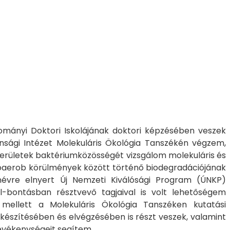
mányi Doktori Iskolájának doktori képzésében veszek
nsági Intézet Molekuláris Ökológia Tanszékén végzem,
területek baktériumközösségét vizsgálom molekuláris és
roaerob körülmények között történő biodegradációjának
névre elnyert Új Nemzeti Kiválósági Program (ÚNKP)
l-bontásban résztvevő tagjaival is volt lehetőségem
mellett a Molekuláris Ökológia Tanszéken kutatási
lőkészítésében és elvégzésében is részt veszek, valamint
tevékenységeit segítem.