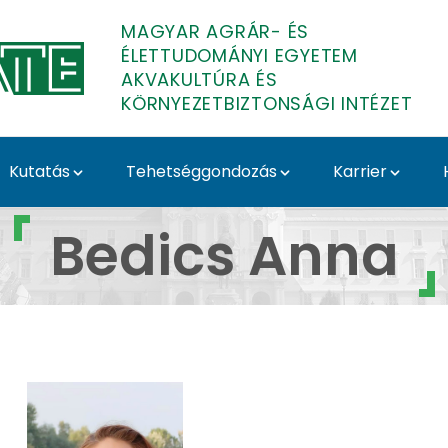
MAGYAR AGRÁR- ÉS
ÉLETTUDOMÁNYI EGYETEM
AKVAKULTÚRA ÉS
KÖRNYEZETBIZTONSÁGI INTÉZET
Kutatás
Tehetséggondozás
Karrier
túra és Környezetbizt
Bedics Anna