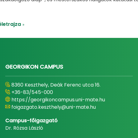
letrajza
»
GEORGIKON CAMPUS
8360 Keszthely, Deák Ferenc utca 16.
+36-83/545-000
https://georgikoncampus.uni-mate.hu
foigazgato.keszthely@uni-mate.hu
Campus-főigazgató
Dr. Rózsa László