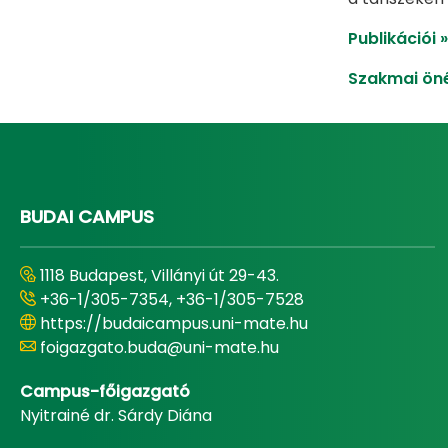
Publikációi »
Szakmai öné
BUDAI CAMPUS
1118 Budapest, Villányi út 29-43.
+36-1/305-7354, +36-1/305-7528
https://budaicampus.uni-mate.hu
foigazgato.buda@uni-mate.hu
Campus-főigazgató
Nyitrainé dr. Sárdy Diána