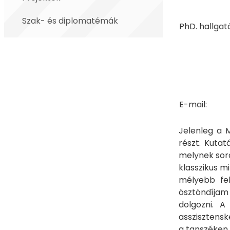
Szak- és diplomatémák
PhD. hallgat
E-mail:
Jelenleg a 
részt. Kuta
melynek sorá
klasszikus 
mélyebb fel
ösztöndíjam
dolgozni. A
asszisztensk
a tanszéken 