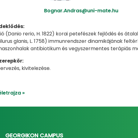
Bognar.Andras@uni-mate.hu
deklődés:
ó (Danio rerio, H. 1822) korai petefészek fejlődés és átal
Silurus glanis, L. 1758) immunrendszer dinamikájának felté
haszonhalak antibiotikum és vegyszermentes terápiás mó
zerepkör:
tervezés, kivitelezése.
letrajza »
GEORGIKON CAMPUS