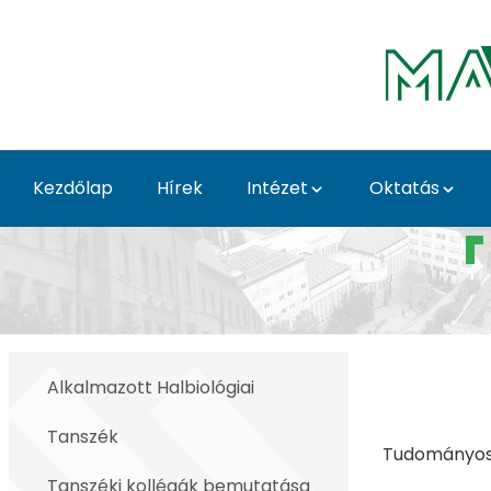
Ugrás a fő tartalomhoz
Kezdőlap
Hírek
Intézet
Oktatás
Bognár András - Akvak
Alkalmazott Halbiológiai
Tanszék
Tudományos
Tanszéki kollégák bemutatása