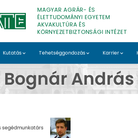
MAGYAR AGRÁR- ÉS
ÉLETTUDOMÁNYI EGYETEM
AKVAKULTÚRA ÉS
KÖRNYEZETBIZTONSÁGI INTÉZET
Kutatás
Tehetséggondozás
Karrier
ultúra és Környezetbi
Bognár András
 segédmunkatárs