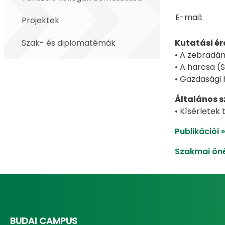
E-mail:
Projektek
Szak- és diplomatémák
Kutatási ér
• A zebradáni
• A harcsa (
• Gazdasági 
Általános s
• Kísérletek 
Publikációi »
Szakmai öné
BUDAI CAMPUS