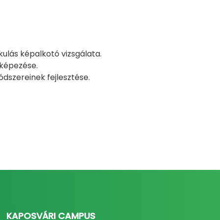
akulás képalkotó vizsgálata.
rképezése.
dszereinek fejlesztése.
KAPOSVÁRI CAMPUS