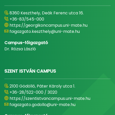
8360 Keszthely, Deák Ferenc utca 16.
+36-83/545-000
https://georgikoncampus.uni-mate.hu
foigazgato.keszthely@uni-mate.hu
Campus-főigazgató
Dr. Rózsa László
SZENT ISTVÁN CAMPUS
2100 Gödöllő, Páter Károly utca 1.
+36-28/522-000 / 3020
https://szentistvancampus.uni-mate.hu
foigazgato.godollo@uni-mate.hu