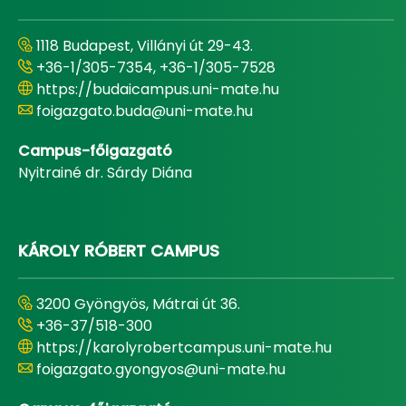
1118 Budapest, Villányi út 29-43.
+36-1/305-7354, +36-1/305-7528
https://budaicampus.uni-mate.hu
foigazgato.buda@uni-mate.hu
Campus-főigazgató
Nyitrainé dr. Sárdy Diána
KÁROLY RÓBERT CAMPUS
3200 Gyöngyös, Mátrai út 36.
+36-37/518-300
https://karolyrobertcampus.uni-mate.hu
foigazgato.gyongyos@uni-mate.hu