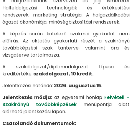
A halgazdálkodás szervezeti és jogi ismeretei.
Halfeldolgozási technológiák és értékesítési
rendszerek, marketing stratégia. A halgazdálkodási
ágazat ökonómiája, minőségbiztosítási rendszerek.
A képzés során kötelező szakmai gyakorlat nem
előírás. Az oktatás gyakorlati részét a szakirányú
továbbképzési szak tanterve, valamint óra és
vizsgaterve tartalmazza.
A szakdolgozat/diplomadolgozat típusa és
kreditértéke:
szakdolgozat, 10 kredit.
Jelentkezési határidő:
2026. augusztus 15.
Jelentkezés módja:
az egyetemi honlap
Felvételi –
Szakirányú továbbképzések
menüpontja alatt
elérhető jelentkezési lapon.
Csatolandó dokumentumok: