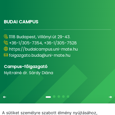
BUDAI CAMPUS
1118 Budapest, Villányi út 29-43.
+36-1/305-7354, +36-1/305-7528
https://budaicampus.uni-mate.hu
foigazgato.buda@uni-mate.hu
Campus-főigazgató
Nyitrainé dr. Sárdy Diána
A sütiket személyre szabott élmény nyújtásához,