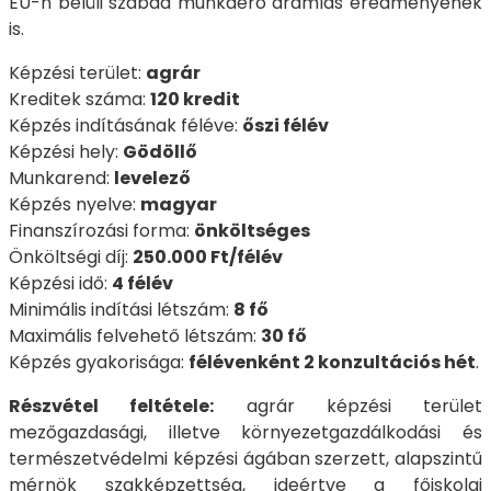
EU-n belüli szabad munkaerő áramlás eredményének
is.
Képzési terület:
agrár
Kreditek száma:
120 kredit
Képzés indításának féléve:
őszi félév
Képzési hely:
Gödöllő
Munkarend:
levelező
Képzés nyelve:
magyar
Finanszírozási forma:
önköltséges
Önköltségi díj:
250.000 Ft/félév
Képzési idő:
4 félév
Minimális indítási létszám:
8 fő
Maximális felvehető létszám:
30 fő
Képzés gyakorisága:
félévenként 2 konzultációs hét
.
Részvétel feltétele:
agrár képzési terület
mezőgazdasági, illetve környezetgazdálkodási és
természetvédelmi képzési ágában szerzett, alapszintű
mérnök szakképzettség, ideértve a főiskolai