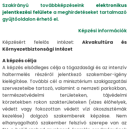
Szakirányú továbbképzéseink
elektronikus
jelentkezési felülete
a meghirdetéseket tartalmazó
gyűjtőoldalon érhető el.
Képzési információk
Képzésért felelős intézet:
Akvakultúra és
Környezetbiztonsági Intézet
A képzés célja
A képzés elsődleges célja a tógazdasági és az intenzív
haltermelés részéről jelentkező szakember-igény
kielégítése. További cél a minisztérium szakigazgatási
szervezeteibe tartozó, valamint a nemzeti parkokban,
természetvédelmi területeken, tájvédelmi
körzetekben rokon szakterületeken (vizes élőhelyek,
védett vagy fokozottan védett vízi ökoszisztémák
kezelése) dolgozó szakemberek képzése. Nem
elhanyagolható szakember felszívó szerepe van az