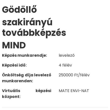
Gödöllő
szakirányú
továbbképzés
MIND
Képzés munkarendje:
levelező
Képzési idő:
4 félév
Önköltség díja levelező
250000 Ft/félév
munkarenden:
Virtuális képzési
MATE ENVI-NAT
központ: