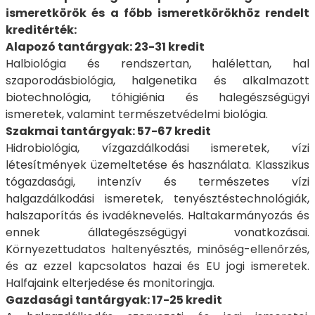
ismeretkörök és a főbb ismeretkörökhöz rendelt
kreditérték:
Alapozó tantárgyak: 23-31 kredit
Halbiológia és rendszertan, halélettan, hal
szaporodásbiológia, halgenetika és alkalmazott
biotechnológia, tóhigiénia és halegészségügyi
ismeretek, valamint természetvédelmi biológia.
Szakmai tantárgyak: 57-67 kredit
Hidrobiológia, vízgazdálkodási ismeretek, vízi
létesítmények üzemeltetése és használata. Klasszikus
tógazdasági, intenzív és természetes vízi
halgazdálkodási ismeretek, tenyésztéstechnológiák,
halszaporítás és ivadéknevelés. Haltakarmányozás és
ennek állategészségügyi vonatkozásai.
Környezettudatos haltenyésztés, minőség-ellenőrzés,
és az ezzel kapcsolatos hazai és EU jogi ismeretek.
Halfajaink elterjedése és monitoringja.
Gazdasági tantárgyak: 17-25 kredit