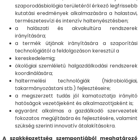
szaporodásbiológia területéről érkező legfrissebb
kutatási eredmények alkalmazására a halastavi,
természetesvízi és intenzív haltenyésztésben;
a halászati és akvakultúra rendszerek
irányítására;
a termék útjának irányítására a szaporítási
technológiától a feldolgozáson keresztül a
kereskedelemig;
ökológiai szemléletű halgazdálkodási rendszerek
koordinálására;
haltermelési technológiák (hidrobiológiai,
takarmányozástani stb.) fejlesztéseire;
a megszerzett tudás jól kamatoztatja irányitó
hatóságok vezetőjeként és alkalmazottjaként is;
egyaránt alkalmas a gazdálkodó szervezetek
fokozatos megújítására és fejlesztésére, valamint
szükség szerinti innovatív átalakításokra.
A szakképzettség szempontjából meghatározó