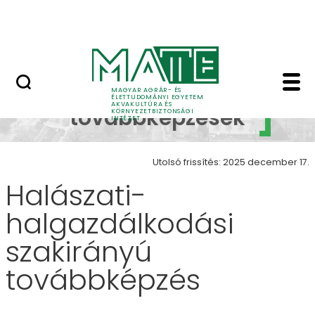
Karrier
Ugrás a fő tartalomhoz
HU-RIZONT
Halászati-halgazdálko
Szakirányú
MAGYAR AGRÁR- ÉS
ÉLETTUDOMÁNYI EGYETEM
AKVAKULTÚRA ÉS
továbbképzések
KÖRNYEZETBIZTONSÁGI
INTÉZET
Utolsó frissítés: 2025 december 17.
Halászati-
halgazdálkodási
szakirányú
továbbképzés