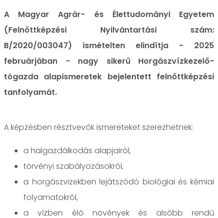
A Magyar Agrár- és Élettudományi Egyetem
(Felnőttképzési Nyilvántartási szám:
B/2020/003047) ismételten elindítja - 2025
februárjában - nagy sikerű Horgászvízkezelő-
tógazda alapismeretek bejelentett felnőttképzési
tanfolyamát.
A képzésben résztvevők ismereteket szerezhetnek:
a halgazdálkodás alapjairól,
törvényi szabályozásokról,
a horgászvizekben lejátszódó biológiai és kémiai
folyamatokról,
a vízben élő növények és alsóbb rendű