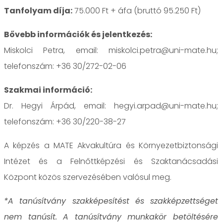
Tanfolyam díja:
75.000 Ft + áfa (bruttó 95.250 Ft)
Bővebb információk és jelentkezés:
Miskolci Petra, email: miskolci.petra@uni-mate.hu;
telefonszám: +36 30/272-02-06
Szakmai információ:
Dr. Hegyi Árpád, email: hegyi.arpad@uni-mate.hu;
telefonszám: +36 30/220-38-27
A képzés a MATE Akvakultúra és Környezetbiztonsági
Intézet és a Felnőttképzési és Szaktanácsadási
Központ közös szervezésében valósul meg.
*A tanúsítvány szakképesítést és szakképzettséget
nem tanúsít. A tanúsítvány munkakör betöltésére