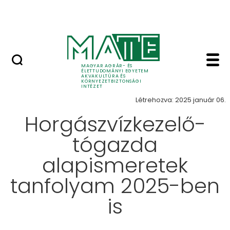
Karrier
Ugrás a fő tartalomhoz
HU-RIZONT
Horgászvízkezelő-tóga
Felnőttképzések
MAGYAR AGRÁR- ÉS
ÉLETTUDOMÁNYI EGYETEM
AKVAKULTÚRA ÉS
KÖRNYEZETBIZTONSÁGI
INTÉZET
Létrehozva: 2025 január 06.
Horgászvízkezelő-
tógazda
alapismeretek
tanfolyam 2025-ben
is