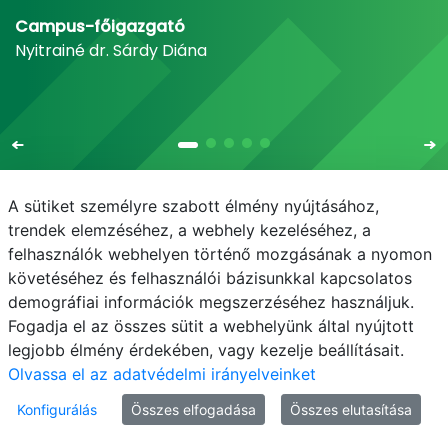
Campus-főigazgató
Nyitrainé dr. Sárdy Diána
A sütiket személyre szabott élmény nyújtásához,
trendek elemzéséhez, a webhely kezeléséhez, a
felhasználók webhelyen történő mozgásának a nyomon
E-mail
Telefonkönyv
NEPTUN
E-learning
követéséhez és felhasználói bázisunkkal kapcsolatos
demográfiai információk megszerzéséhez használjuk.
Adatvédelem
Fogadja el az összes sütit a webhelyünk által nyújtott
legjobb élmény érdekében, vagy kezelje beállításait.
Olvassa el az adatvédelmi irányelveinket
Konfigurálás
Összes elfogadása
Összes elutasítása
© MATE 2021