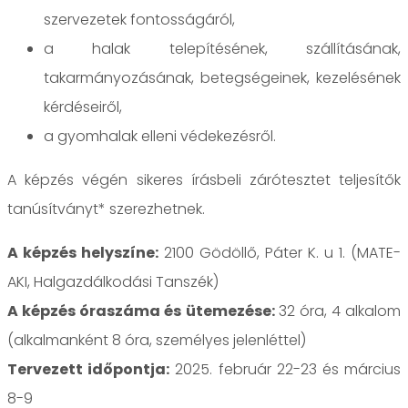
szervezetek fontosságáról,
a halak telepítésének, szállításának,
takarmányozásának, betegségeinek, kezelésének
kérdéseiről,
a gyomhalak elleni védekezésről.
A képzés végén sikeres írásbeli zárótesztet teljesítők
tanúsítványt* szerezhetnek.
A képzés helyszíne:
2100 Gödöllő, Páter K. u 1. (MATE-
AKI, Halgazdálkodási Tanszék)
A képzés óraszáma és ütemezése:
32 óra, 4 alkalom
(alkalmanként 8 óra, személyes jelenléttel)
Tervezett időpontja:
2025. február 22-23 és március
8-9