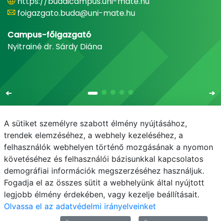
https://budaicampus.uni-mate.hu
foigazgato.buda@uni-mate.hu
Campus-főigazgató
Nyitrainé dr. Sárdy Diána
A sütiket személyre szabott élmény nyújtásához,
trendek elemzéséhez, a webhely kezeléséhez, a
felhasználók webhelyen történő mozgásának a nyomon
E-mail
Telefonkönyv
NEPTUN
E-learning
követéséhez és felhasználói bázisunkkal kapcsolatos
demográfiai információk megszerzéséhez használjuk.
Adatvédelem
Fogadja el az összes sütit a webhelyünk által nyújtott
legjobb élmény érdekében, vagy kezelje beállításait.
Olvassa el az adatvédelmi irányelveinket