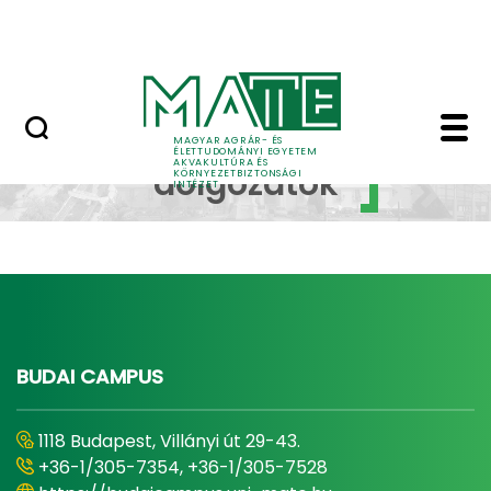
Karrier
Ugrás a fő tartalomhoz
HU-RIZONT
BSc-dolgozatok - Akva
BSc-
MAGYAR AGRÁR- ÉS
ÉLETTUDOMÁNYI EGYETEM
AKVAKULTÚRA ÉS
dolgozatok
KÖRNYEZETBIZTONSÁGI
INTÉZET
BUDAI CAMPUS
1118 Budapest, Villányi út 29-43.
+36-1/305-7354, +36-1/305-7528