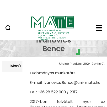
Karrier
Ugrás a fő tartalomhoz
HU-RIZONT
Dr Ivánovics B - Akvak
Dr.
MAGYAR AGRÁR- ÉS
ÉLETTUDOMÁNYI EGYETEM
AKVAKULTÚRA ÉS
Ivánovics
KÖRNYEZETBIZTONSÁGI
INTÉZET
Bence
Utolsó frissítés: 2024 április 01.
Menü
Tudományos munkatárs
E-mail: Ivanovics.Bence@uni-mate.hu
Tel.: +36 28 522 000 / 2317
2017-ben felvételt nyer az