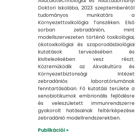
Állatbiotechnológiai és Állattudományi
Doktori Iskolába, 2023 szeptemberétől
tudományos munkatárs a
Környezettoxikológia Tanszéken. Első
sorban zebradánión, mint
modellszervezeten történő toxikológiai,
ökotoxikológiai és szaporodásbiológiai
kutatások tervezésében és
kivitelezésében vesz részt.
Közreműködik az Akvakultúra és
Környezetbiztonsági Intézet
zebradániós laboratóriumának
fenntartásában. Fő kutatási területe a
xenobiotikumok embrionális fejlődésre
és veleszületett immunrendszerre
gyakorolt hatásainak feltérképezése
zebradánió modellrendszerekben.
Publikációi »