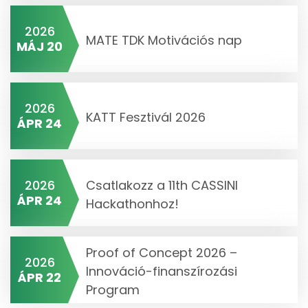
2026
MATE TDK Motivációs nap
MÁJ 20
2026
KATT Fesztivál 2026
ÁPR 24
2026
Csatlakozz a 11th CASSINI
ÁPR 24
Hackathonhoz!
Proof of Concept 2026 –
2026
Innováció-finanszírozási
ÁPR 22
Program