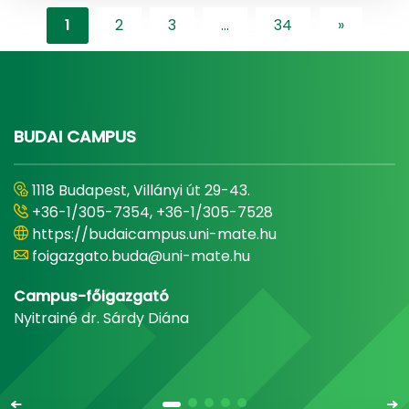
1
2
3
...
34
»
"content-l
BUDAI CAMPUS
1118 Budapest, Villányi út 29-43.
+36-1/305-7354, +36-1/305-7528
https://budaicampus.uni-mate.hu
foigazgato.buda@uni-mate.hu
Campus-főigazgató
Nyitrainé dr. Sárdy Diána