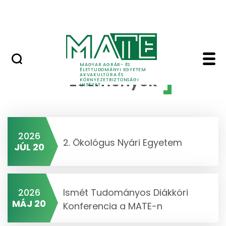
Karrier
Ugrás a fő tartalomhoz
HU-RIZONT
Események - Akvakultú
MAGYAR AGRÁR- ÉS
ÉLETTUDOMÁNYI EGYETEM
Események
AKVAKULTÚRA ÉS
KÖRNYEZETBIZTONSÁGI
INTÉZET
2026
2. Ökológus Nyári Egyetem
JÚL 20
2026
Ismét Tudományos Diákköri
MÁJ 20
Konferencia a MATE-n