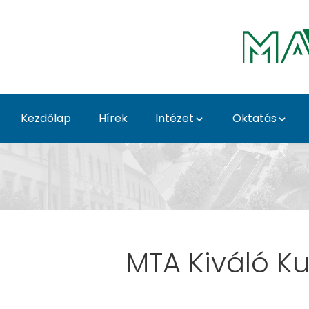
Ugrás a fő tartalomhoz
Kezdőlap
Hírek
Intézet
Oktatás
Hír - Akvakultúra és K
MTA Kiváló Ku