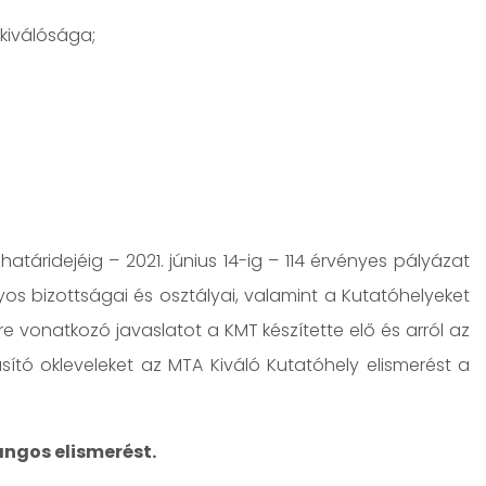
kiválósága;
táridejéig – 2021. június 14-ig – 114 érvényes pályázat
os bizottságai és osztályai, valamint a Kutatóhelyeket
 vonatkozó javaslatot a KMT készítette elő és arról az
ító okleveleket az MTA Kiváló Kutatóhely elismerést a
rangos elismerést.