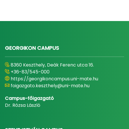
GEORGIKON CAMPUS
8360 Keszthely, Deák Ferenc utca 16.
+36-83/545-000
https://georgikoncampus.uni-mate.hu
foigazgato.keszthely@uni-mate.hu
Campus-főigazgató
Dr. Rózsa László