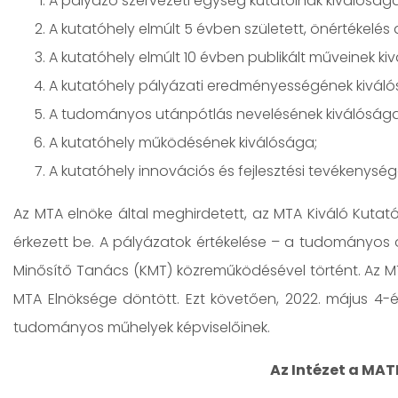
A pályázó szervezeti egység kutatóinak kiválósága
A kutatóhely elmúlt 5 évben született, önértékelé
A kutatóhely elmúlt 10 évben publikált műveinek ki
A kutatóhely pályázati eredményességének kiváló
A tudományos utánpótlás nevelésének kiválósága
A kutatóhely működésének kiválósága;
A kutatóhely innovációs és fejlesztési tevékenysé
Az MTA elnöke által meghirdetett, az MTA Kiváló Kutató
érkezett be. A pályázatok értékelése – a tudományos o
Minősítő Tanács (KMT) közreműködésével történt. Az MT
MTA Elnöksége döntött. Ezt követően, 2022. május 4-é
tudományos műhelyek képviselőinek.
Az Intézet a MATE