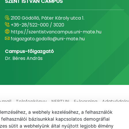
SZENT ISTVÁN CAMPUS
2100 Gödöllő, Páter Károly utca 1.
+36-28/522-000 / 3020
https://szentistvancampus.uni-mate.hu
foigazgato.godollo@uni-mate.hu
Campus-főigazgató
Dr. Béres András
-mail
Telefonkönyv
NEPTUN
E-learning
Adatvédel
elemzéséhez, a webhely kezeléséhez, a felhasználók
elhasználói bázisunkkal kapcsolatos demográfiai
es sütit a webhelyünk által nyújtott legjobb élmény