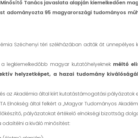
inősítő Tanács javaslata alapján kiemelkedően ma
ítést adományozta 95 magyarországi tudományos műh
mia Széchenyi téri székházában adták át ünnepélyes ke
l a legkiemelkedőbb magyar kutatóhelyeknek
méltó eli
jektív helyzetképet, a hazai tudomány kiválóság
 és az Akadémia által kiírt kutatástámogatási pályázatok e
TA Elnökség által felkért a „Magyar Tudományos Akadémia
készítő, pályázatokat értékelő elnökségi bizottság dolgo
odaítélni a kiváló minősítést: