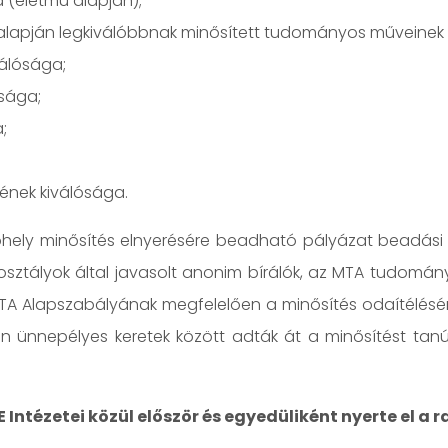
 (életmű alapján);
s alapján legkiválóbbnak minősített tudományos műveinek 
válósága;
sága;
;
gének kiválósága.
hely minősítés elnyerésére beadható pályázat beadási ha
sztályok által javasolt anonim bírálók, az MTA tudomány
A Alapszabályának megfelelően a minősítés odaítélésére
n ünnepélyes keretek között adták át a minősítést tanús
 Intézetei közül először és egyedüliként nyerte el a 