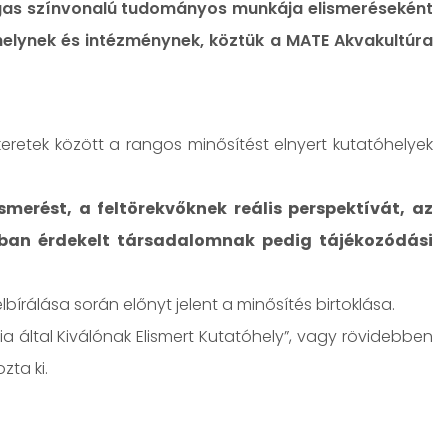
gas színvonalú tudományos munkája elismeréseként
elynek és intézménynek, köztük a MATE Akvakultúra
retek között a rangos minősítést elnyert kutatóhelyek
smerést, a feltörekvőknek reális perspektívát, az
ában érdekelt társadalomnak pedig tájékozódási
lbírálása során előnyt jelent a minősítés birtoklása.
 által Kiválónak Elismert Kutatóhely”, vagy rövidebben
zta ki.