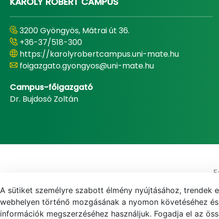
KÁROLY RÓBERT CAMPUS
3200 Gyöngyös, Mátrai út 36.
+36-37/518-300
https://karolyrobertcampus.uni-mate.hu
foigazgato.gyongyos@uni-mate.hu
Campus-főigazgató
Dr. Bujdosó Zoltán
E
A sütiket személyre szabott élmény nyújtásához, trendek 
webhelyen történő mozgásának a nyomon követéséhez és f
információk megszerzéséhez használjuk. Fogadja el az össz