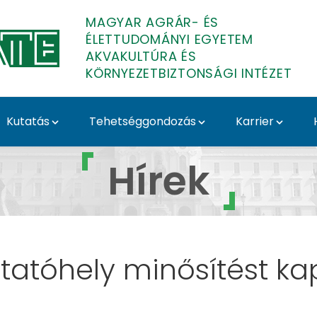
MAGYAR AGRÁR- ÉS
ÉLETTUDOMÁNYI EGYETEM
AKVAKULTÚRA ÉS
KÖRNYEZETBIZTONSÁGI INTÉZET
Kutatás
Tehetséggondozás
Karrier
örnyezetbiztonsági Int
Hírek
tatóhely minősítést kap