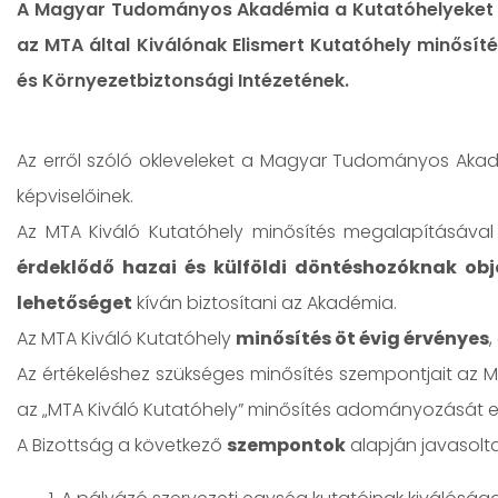
A Magyar Tudományos Akadémia a Kutatóhelyeket M
az MTA által Kiválónak Elismert Kutatóhely minős
és Környezetbiztonsági Intézetének.
Az erről szóló okleveleket a Magyar Tudományos Akadé
képviselőinek.
Az MTA Kiváló Kutatóhely minősítés megalapításáva
érdeklődő hazai és külföldi döntéshozóknak ob
lehetőséget
kíván biztosítani az Akadémia.
Az MTA Kiváló Kutatóhely
minősítés öt évig érvényes
,
Az értékeléshez szükséges minősítés szempontjait az M
az „MTA Kiváló Kutatóhely” minősítés adományozását elő
A Bizottság a következő
szempontok
alapján javasolta 