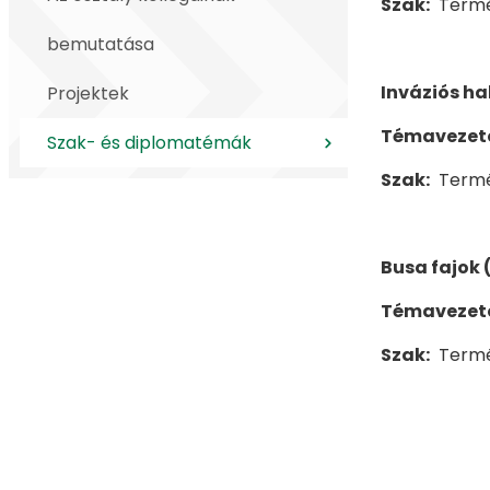
Szak:
Termé
bemutatása
Inváziós ha
Projektek
Témavezet
Szak- és diplomatémák
Szak:
Termé
Busa fajok 
Témavezet
Szak:
Termé