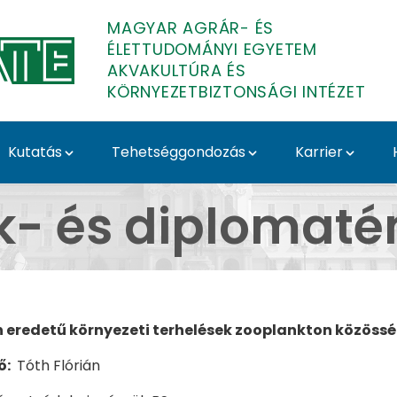
MAGYAR AGRÁR- ÉS
ÉLETTUDOMÁNYI EGYETEM
AKVAKULTÚRA ÉS
KÖRNYEZETBIZTONSÁGI INTÉZET
Kutatás
Tehetséggondozás
Karrier
 - Akvakultúra és Kör
k- és diplomat
 eredetű környezeti terhelések zooplankton közöss
ő:
Tóth Flórián