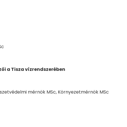
Sc
ői a Tisza vízrendszerében
szetvédelmi mérnök MSc, Környezetmérnök MSc