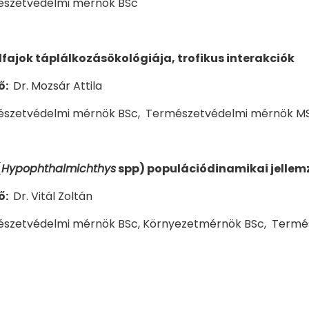
szetvédelmi mérnök BSc
lfajok táplálkozásökológiája, trofikus interakciók
ő:
Dr. Mozsár Attila
szetvédelmi mérnök BSc,
Természetvédelmi mérnök M
(
Hypophthalmichthys
spp) populációdinamikai jellemz
ő:
Dr. Vitál Zoltán
szetvédelmi mérnök BSc, Környezetmérnök BSc,
Termé