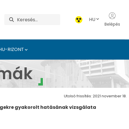
HU
Belépés
HU-RIZONT
nyezetbiztonsági Inté
émák
Utolsó frissítés: 2021 november 18.
égekre gyakorolt hatásának vizsgálata