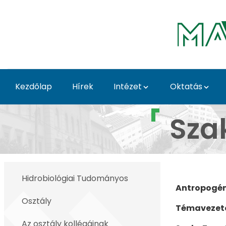
Ugrás a fő tartalomhoz
Kezdőlap
Hírek
Intézet
Oktatás
Szak- és diplomatémák
Sza
Hidrobiológiai Tudományos
Antropogén
Osztály
Témavezet
Az osztály kollégáinak