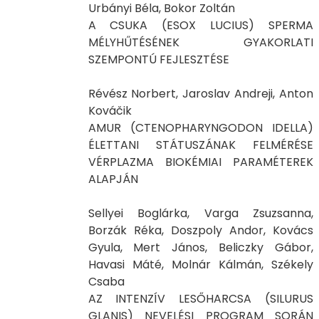
Urbányi Béla, Bokor Zoltán
A CSUKA (ESOX LUCIUS) SPERMA
MÉLYHŰTÉSÉNEK GYAKORLATI
SZEMPONTÚ FEJLESZTÉSE
Révész Norbert, Jaroslav Andreji, Anton
Kováčik
AMUR (CTENOPHARYNGODON IDELLA)
ÉLETTANI STÁTUSZÁNAK FELMÉRÉSE
VÉRPLAZMA BIOKÉMIAI PARAMÉTEREK
ALAPJÁN
Sellyei Boglárka, Varga Zsuzsanna,
Borzák Réka, Doszpoly Andor, Kovács
Gyula, Mert János, Beliczky Gábor,
Havasi Máté, Molnár Kálmán, Székely
Csaba
AZ INTENZÍV LESŐHARCSA (SILURUS
GLANIS) NEVELÉSI PROGRAM SORÁN