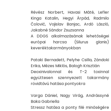
Révész Norbert, Havasi Máté, Lefler
Kinga Katalin, Hegyi Árpád, Radmilo
Čolović, Vojislav Banjac, Ardó László,
Jakabné Sándor Zsuzsanna
A DDGS alkalmazásának lehetőségei
európai harcsa (Silurus glanis)
keveréktakarmányokban
Pataki Bernadett, Pelyhe Csilla, Zándoki
Erika, Mézes Miklós, Balogh Krisztián
Deoxinivalonnal és T-2 toxinnal
együttesen szennyezett takarmány
rövidtávú hatása pontyokra
Varga Dániel, Nagy Virág, Andrássyné
Baka Gabriella
Stressz hatása a ponty filé minőségére