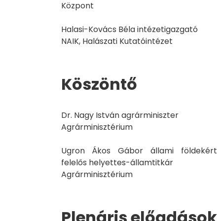
Központ
Halasi-Kovács Béla intézetigazgató
NAIK, Halászati Kutatóintézet
Köszöntő
Dr. Nagy István agrárminiszter
Agrárminisztérium
Ugron Ákos Gábor állami földekért
felelős helyettes-államtitkár
Agrárminisztérium
Plenáris előadások