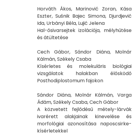
Horváth Ákos, Marinović Zoran, Kása
Eszter, Sušnik Bajec Simona, Djurdjevič
Ida, Urbányi Béla, Lujić Jelena
Hal-ősivarsejtek izolációja, mélyhűtése
és átültetése
Cech Gábor, Sándor Diána, Molnár
Kálmán, Székely Csaba
Kísérletes és molekuláris biológiai
vizsgálatok halakban élősködő
Posthodiplostomum fajokon
Sándor Diána, Molnár Kálmán, Varga
Ádám, Székely Csaba, Cech Gábor
A közvetett fejlődésű métely-lárvák
ivarérett alakjainak kinevelése és
morfológiai azonosítása naposcsirke-
kísérletekkel