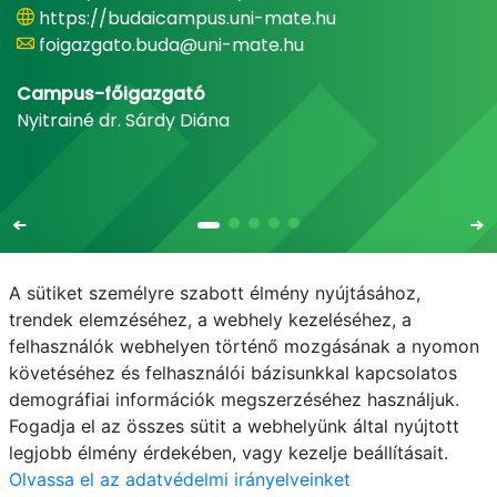
https://budaicampus.uni-mate.hu
foigazgato.buda@uni-mate.hu
Campus-főigazgató
Nyitrainé dr. Sárdy Diána
A sütiket személyre szabott élmény nyújtásához,
trendek elemzéséhez, a webhely kezeléséhez, a
felhasználók webhelyen történő mozgásának a nyomon
E-mail
Telefonkönyv
NEPTUN
E-learning
követéséhez és felhasználói bázisunkkal kapcsolatos
demográfiai információk megszerzéséhez használjuk.
Adatvédelem
Fogadja el az összes sütit a webhelyünk által nyújtott
legjobb élmény érdekében, vagy kezelje beállításait.
Olvassa el az adatvédelmi irányelveinket