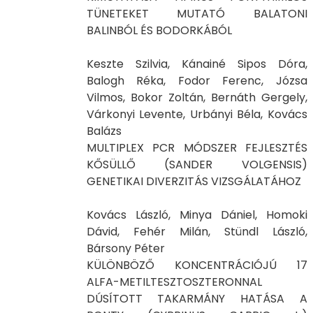
TÜNETEKET MUTATÓ BALATONI
BALINBÓL ÉS BODORKÁBÓL
Keszte Szilvia, Kánainé Sipos Dóra,
Balogh Réka, Fodor Ferenc, Józsa
Vilmos, Bokor Zoltán, Bernáth Gergely,
Várkonyi Levente, Urbányi Béla, Kovács
Balázs
MULTIPLEX PCR MÓDSZER FEJLESZTÉS
KŐSÜLLŐ (SANDER VOLGENSIS)
GENETIKAI DIVERZITÁS VIZSGÁLATÁHOZ
Kovács László, Minya Dániel, Homoki
Dávid, Fehér Milán, Stündl László,
Bársony Péter
KÜLÖNBÖZŐ KONCENTRÁCIÓJÚ 17
ALFA-METILTESZTOSZTERONNAL
DÚSÍTOTT TAKARMÁNY HATÁSA A