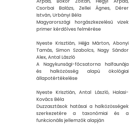
Árpád, Bokor Zoltán, Hegyi Árpád,
Csorbai Balázs, Zellei Ágnes, Dérer
István, Urbányi Béla
Magyarországi horgászkezelésű vizek
primer kérdőíves felmérése
Nyeste Krisztián, Héjja Márton, Abonyi
Tamás, Simon Szabolcs, Nagy Sándor
Alex, Antal László
A Nagykunsági-főcsatorna halfaunája
és halközösség alapú ökológiai
állapotértékelése
Nyeste Krisztián, Antal László, Halasi-
Kovács Béla
Duzzasztások hatásai a halközösségek
szerkezetére a taxonómiai és a
funkcionális jellemzők alapján