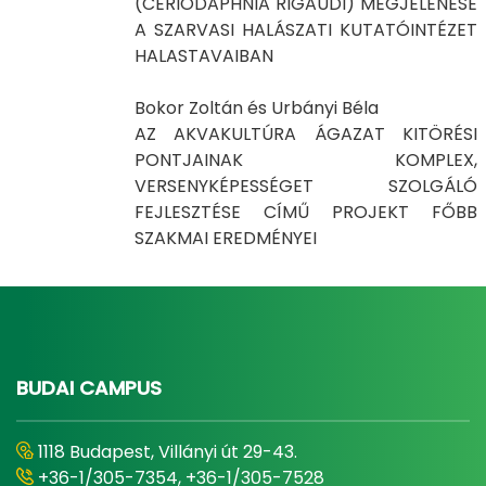
(CERIODAPHNIA RIGAUDI) MEGJELENÉSE
A SZARVASI HALÁSZATI KUTATÓINTÉZET
HALASTAVAIBAN
Bokor Zoltán és Urbányi Béla
AZ AKVAKULTÚRA ÁGAZAT KITÖRÉSI
PONTJAINAK KOMPLEX,
VERSENYKÉPESSÉGET SZOLGÁLÓ
FEJLESZTÉSE CÍMŰ PROJEKT FŐBB
SZAKMAI EREDMÉNYEI
BUDAI CAMPUS
1118 Budapest, Villányi út 29-43.
+36-1/305-7354, +36-1/305-7528