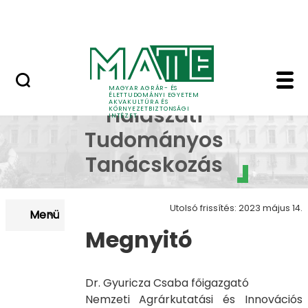
Karrier
Ugrás a fő tartalomhoz
HU-RIZONT
XLII. Halászati Tudom
2018 - XLII.
MAGYAR AGRÁR- ÉS
ÉLETTUDOMÁNYI EGYETEM
AKVAKULTÚRA ÉS
Halászati
KÖRNYEZETBIZTONSÁGI
INTÉZET
Tudományos
Tanácskozás
Utolsó frissítés: 2023 május 14.
Menü
Megnyitó
Dr. Gyuricza Csaba főigazgató
Nemzeti Agrárkutatási és Innovációs