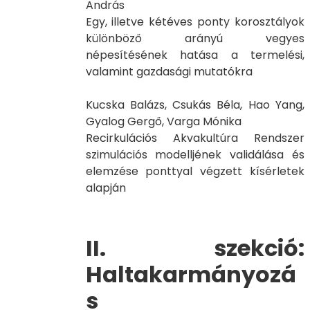
András
Egy, illetve kétéves ponty korosztályok
különböző arányú vegyes
népesítésének hatása a termelési,
valamint gazdasági mutatókra
Kucska Balázs, Csukás Béla, Hao Yang,
Gyalog Gergő, Varga Mónika
Recirkulációs Akvakultúra Rendszer
szimulációs modelljének validálása és
elemzése ponttyal végzett kísérletek
alapján
II. szekció:
Haltakarmányozá
s