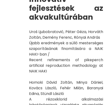
fejlesztések az
akvakultúrában
Uroš Ljubobratović, Péter Géza, Horváth
Zoltán, Demény Ferenc, Rónyai András
Újabb eredmények a süllő mesterséges
szaporításának finomítására a NAIK
HAKI-ban /
Recent refinements of pikeperch
artificial reproduction methodology at
NAIK HAKI
Homoki Dávid Zoltán, Minya Dániel,
Kovács László, Fehér Milán, Baranyai
Edina, Stündl László
A rézoxiklorid alkalmazási
lehetőségeinek vizsgálata akvapóniás