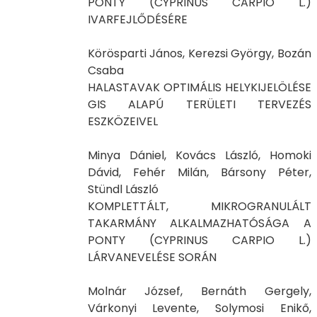
PONTY (CYPRINUS CARPIO L.)
IVARFEJLŐDÉSÉRE
Körösparti János, Kerezsi György, Bozán
Csaba
HALASTAVAK OPTIMÁLIS HELYKIJELÖLÉSE
GIS ALAPÚ TERÜLETI TERVEZÉS
ESZKÖZEIVEL
Minya Dániel, Kovács László, Homoki
Dávid, Fehér Milán, Bársony Péter,
Stündl László
KOMPLETTÁLT, MIKROGRANULÁLT
TAKARMÁNY ALKALMAZHATÓSÁGA A
PONTY (CYPRINUS CARPIO L.)
LÁRVANEVELÉSE SORÁN
Molnár József, Bernáth Gergely,
Várkonyi Levente, Solymosi Enikő,