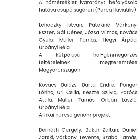
A hőmérséklet ivararányt befolyásoló
hatása csapó sügéren (Perca fluviatilis)
Lehoczky István, Patakiné Várkonyi
Eszter, Gál Dénes, Józsa Vilmos, Kovács
Gyula, Müller Tamás, Hegyi Árpád,
Urbányi Béla
A kétpólusú hal-génmegőrzés
feltételeinek megteremtése
Magyarországon
Kovács Balázs, Barta Endre, Pongor
Lőrinc, Uri Csilla, Keszte Szilvia, Patócs
Attila, Müller Tamás, Orbán László,
Urbányi Béla
Afrikai harcsa genom projekt
Bernáth Gergely, Bokor Zoltán, Daniel
Zarski, Várkonyi Levente, Szabó Tamás,