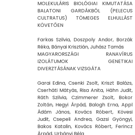
MOLEKULÁRIS BIOLÓGIAI KIMUTATÁSA
BALATONI GARDÁKBÓL (PELECUS
CULTRATUS) TÖMEGES ELHULLÁST
KÖVETŐEN
Farkas Szilvia, Doszpoly Andor, Borzák
Réka, Bányai Krisztián, Juhász Tamás
MAGYARORSZÁGI RANAVÍRUS
IZOLÁTUMOK GENETIKAI
DIVERZTÁSÁNAK VIZSGÁTA
Garai Edina, Csenki Zsolt, Kriszt Balázs,
Cserháti Mátyás, Risa Anita, Háhn Judit,
Ráth Szilvia, Czimmerer Zsolt, Bokor
Zoltán, Hegyi Árpád, Balogh Erna, Appl
Ádám János, Kovács Róbert, Kövesi
Judit, Csepeli Andrea, Gazsi Gyöngyi,
Bakos Katalin, Kovács Róbert, Ferincz
Árpád, Urbányi Béla