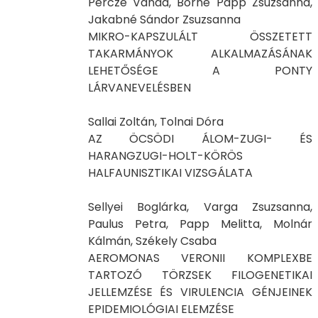
Percze Vanda, Borné Papp Zsuzsanna,
Jakabné Sándor Zsuzsanna
MIKRO-KAPSZULÁLT ÖSSZETETT
TAKARMÁNYOK ALKALMAZÁSÁNAK
LEHETŐSÉGE A PONTY
LÁRVANEVELÉSBEN
Sallai Zoltán, Tolnai Dóra
AZ ÖCSÖDI ÁLOM-ZUGI- ÉS
HARANGZUGI-HOLT-KÖRÖS
HALFAUNISZTIKAI VIZSGÁLATA
Sellyei Boglárka, Varga Zsuzsanna,
Paulus Petra, Papp Melitta, Molnár
Kálmán, Székely Csaba
AEROMONAS VERONII KOMPLEXBE
TARTOZÓ TÖRZSEK FILOGENETIKAI
JELLEMZÉSE ÉS VIRULENCIA GÉNJEINEK
EPIDEMIOLÓGIAI ELEMZÉSE