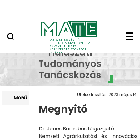
Karrier
Ugrás a fő tartalomhoz
HU-RIZONT
XXXIX. Halászati Tud
2015 - XXXIX.
MAGYAR AGRÁR- ÉS
ÉLETTUDOMÁNYI EGYETEM
AKVAKULTÚRA ÉS
Halászati
KÖRNYEZETBIZTONSÁGI
INTÉZET
Tudományos
Tanácskozás
Utolsó frissítés: 2023 május 14.
Menü
Megnyitó
Dr. Jenes Barnabás főigazgató
Nemzeti Agrárkutatási és Innovációs