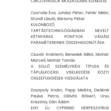
CIRCOVÍRUSOK MOLEKULÁRIS ELEMZÉSE
Csorvási Éva, Juhász Péter, Fehér Milán,
Stündl László, Bársony Péter
KÜLÖNBÖZŐ
TARTÁSTECHNOLÓGIÁKBAN NEVELT
KÉTNYARAS PONTYOK VÁGÁSI
PARAMÉTEREINEK ÖSSZEHASONLÍTÁSA
Csuvár Andrienn, Benedek Ildikó, Molnár
Marcell, Molnár Tamás
A SÜLLŐ SZEMÉLYISÉG TÍPUSA ÉS
TÁPLÁLKOZÁSI VISELKEDÉSE KÖZTI
ÖSSZEFÜGGÉSEK VIZSGÁLATA
Doszpoly Andor, Papp Melitta, Deákné
Paulus Petra, Glávits Róbert, Ursu
Krisztina, Dán Ádám
EGY ÚJ CYPRINID HERPESZVÍRUS