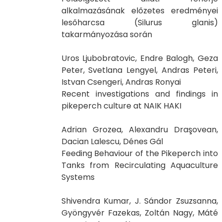
alkalmazásának előzetes eredményei
lesőharcsa (Silurus glanis)
takarmányozása során
Uros Ljubobratovic, Endre Balogh, Geza
Peter, Svetlana Lengyel, Andras Peteri,
Istvan Csengeri, Andras Ronyai
Recent investigations and findings in
pikeperch culture at NAIK HAKI
Adrian Grozea, Alexandru Draşovean,
Dacian Lalescu, Dénes Gál
Feeding Behaviour of the Pikeperch into
Tanks from Recirculating Aquaculture
Systems
Shivendra Kumar, J. Sándor Zsuzsanna,
Gyöngyvér Fazekas, Zoltán Nagy, Máté