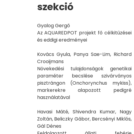
szekció
Gyalog Gergő
Az AQUAREDPOT projekt fő célkitűzései
és eddigi eredményei
Kovács Gyula, Panya Sae-Lim, Richard
Crooijmans
Növekedési tulajdonságok genetikai
paraméter becslése szivárványos
pisztrángon (Onchorynchus mykiss),
markerekre alapozott pedigré
használatával
Havasi Máté, Shivendra Kumar, Nagy
Zoltán, Beliczky Gábor, Bercsényi Miklós,
Gál Dénes
Feldolgozott állati fehérje