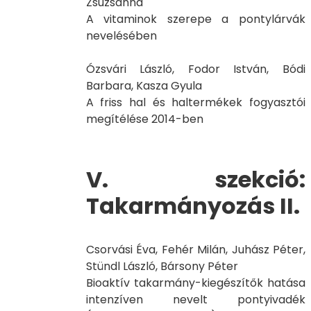
Zsuzsanna
A vitaminok szerepe a pontylárvák
nevelésében
Ózsvári László, Fodor István, Bódi
Barbara, Kasza Gyula
A friss hal és haltermékek fogyasztói
megítélése 2014-ben
V. szekció:
Takarmányozás II.
Csorvási Éva, Fehér Milán, Juhász Péter,
Stündl László, Bársony Péter
Bioaktív takarmány-kiegészítők hatása
intenzíven nevelt pontyivadék