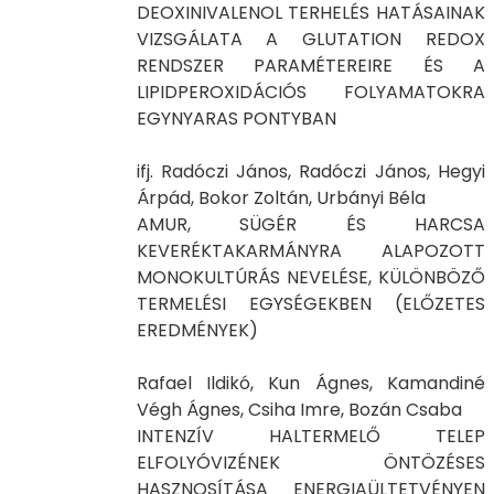
DEOXINIVALENOL TERHELÉS HATÁSAINAK
VIZSGÁLATA A GLUTATION REDOX
RENDSZER PARAMÉTEREIRE ÉS A
LIPIDPEROXIDÁCIÓS FOLYAMATOKRA
EGYNYARAS PONTYBAN
ifj. Radóczi János, Radóczi János, Hegyi
Árpád, Bokor Zoltán, Urbányi Béla
AMUR, SÜGÉR ÉS HARCSA
KEVERÉKTAKARMÁNYRA ALAPOZOTT
MONOKULTÚRÁS NEVELÉSE, KÜLÖNBÖZŐ
TERMELÉSI EGYSÉGEKBEN (ELŐZETES
EREDMÉNYEK)
Rafael Ildikó, Kun Ágnes, Kamandiné
Végh Ágnes, Csiha Imre, Bozán Csaba
INTENZÍV HALTERMELŐ TELEP
ELFOLYÓVIZÉNEK ÖNTÖZÉSES
HASZNOSÍTÁSA ENERGIAÜLTETVÉNYEN