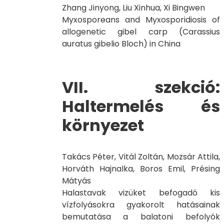
Zhang Jinyong, Liu Xinhua, Xi Bingwen
Myxosporeans and Myxosporidiosis of
allogenetic gibel carp (Carassius
auratus gibelio Bloch) in China
VII. szekció:
Haltermelés és
környezet
Takács Péter, Vitál Zoltán, Mozsár Attila,
Horváth Hajnalka, Boros Emil, Présing
Mátyás
Halastavak vizüket befogadó kis
vízfolyásokra gyakorolt hatásainak
bemutatása a balatoni befolyók