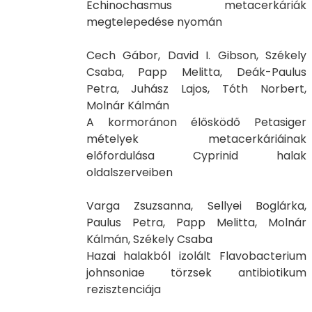
Echinochasmus metacerkáriák
megtelepedése nyomán
Cech Gábor, David I. Gibson, Székely
Csaba, Papp Melitta, Deák-Paulus
Petra, Juhász Lajos, Tóth Norbert,
Molnár Kálmán
A kormoránon élősködő Petasiger
mételyek metacerkáriáinak
előfordulása Cyprinid halak
oldalszerveiben
Varga Zsuzsanna, Sellyei Boglárka,
Paulus Petra, Papp Melitta, Molnár
Kálmán, Székely Csaba
Hazai halakból izolált Flavobacterium
johnsoniae törzsek antibiotikum
rezisztenciája