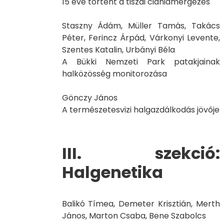
15 éve történt a tiszai cianidmérgezés
Staszny Ádám, Müller Tamás, Takács
Péter, Ferincz Árpád, Várkonyi Levente,
Szentes Katalin, Urbányi Béla
A Bükki Nemzeti Park patakjainak
halközösség monitorozása
Gönczy János
A természetesvizi halgazdálkodás jövője
III. szekció:
Halgenetika
Balikó Tímea, Demeter Krisztián, Merth
János, Marton Csaba, Bene Szabolcs