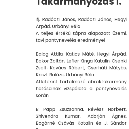
Takarmányozás I.
ifj. Radóczi János, Radóczi János, Hegyi
Árpád, Urbányi Béla
A teljes értékű tápra alapozott üzemi,
tavi pontynevelés eredményei
Balog Attila, Katics Máté, Hegyi Árpád,
Bokor Zoltán, Lefler Kinga Katalin, Csenki
Zsolt, Kovács Róbert, Cserháti Mátyás,
Kriszt Balázs, Urbányi Béla
Aflatoxint tartalmazó abraktakarmány
hatásainak vizsgálata a pontynevelés
során
B. Papp Zsuzsanna, Révész Norbert,
Shivendra Kumar, Adorján Ágnes,
Bogárné Csávás Katalin és J. Sándor