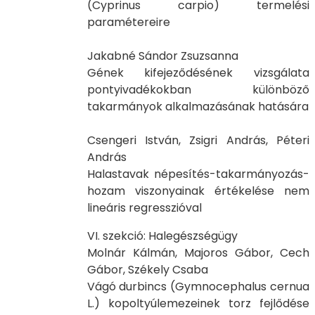
(Cyprinus carpio) termelési
paramétereire
Jakabné Sándor Zsuzsanna
Gének kifejeződésének vizsgálata
pontyivadékokban különböző
takarmányok alkalmazásának hatására
Csengeri István, Zsigri András, Péteri
András
Halastavak népesítés-takarmányozás-
hozam viszonyainak értékelése nem
lineáris regresszióval
VI. szekció: Halegészségügy
Molnár Kálmán, Majoros Gábor, Cech
Gábor, Székely Csaba
Vágó durbincs (Gymnocephalus cernua
L.) kopoltyúlemezeinek torz fejlődése