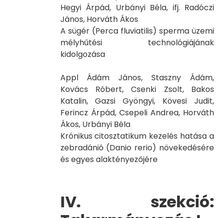
Hegyi Árpád, Urbányi Béla, ifj. Radóczi
János, Horváth Ákos
A sügér (Perca fluviatilis) sperma üzemi
mélyhűtési technológiájának
kidolgozása
Appl Ádám János, Staszny Ádám,
Kovács Róbert, Csenki Zsolt, Bakos
Katalin, Gazsi Gyöngyi, Kövesi Judit,
Ferincz Árpád, Csepeli Andrea, Horváth
Ákos, Urbányi Béla
Krónikus citosztatikum kezelés hatása a
zebradánió (Danio rerio) növekedésére
és egyes alaktényezőjére
IV. szekció: