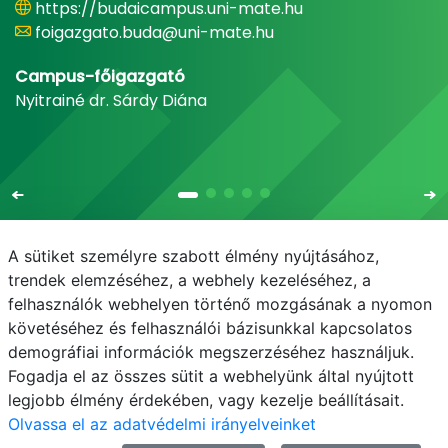
https://budaicampus.uni-mate.hu
foigazgato.buda@uni-mate.hu
Campus-főigazgató
Nyitrainé dr. Sárdy Diána
A sütiket személyre szabott élmény nyújtásához,
trendek elemzéséhez, a webhely kezeléséhez, a
felhasználók webhelyen történő mozgásának a nyomon
E-mail
Telefonkönyv
NEPTUN
E-learning
követéséhez és felhasználói bázisunkkal kapcsolatos
demográfiai információk megszerzéséhez használjuk.
Adatvédelem
Fogadja el az összes sütit a webhelyünk által nyújtott
legjobb élmény érdekében, vagy kezelje beállításait.
Olvassa el az adatvédelmi irányelveinket